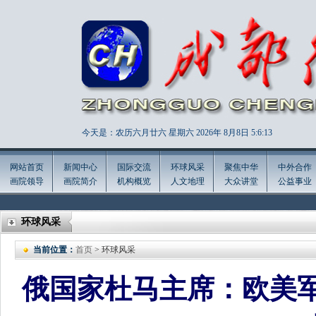
今天是：农历六月廿六 星期六 2026年
8月8日 5:6:14
网站首页
新闻中心
国际交流
环球风采
聚焦中华
中外合作
画院领导
画院简介
机构概览
人文地理
大众讲堂
公益事业
环球风采
当前位置：
首页
> 环球风采
俄国家杜马主席：欧美