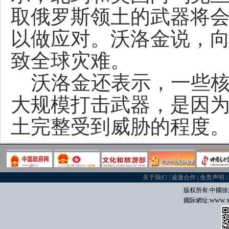
取俄罗斯领土的武器将
以做应对。沃洛金说，
致全球灾难。
沃洛金还表示，一些核
大规模打击武器，是因
土完整受到威胁的程度。
关于我们
|
诚邀合作
|
免责声明
|
版权所有:中國
徐
www.x
國际
網址: