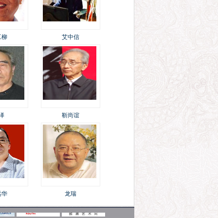
工柳
艾中信
泽
靳尚谊
远华
龙瑞