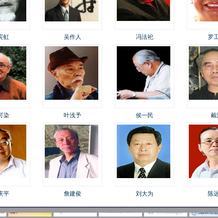
宾虹
吴作人
冯法祀
罗
可染
叶浅予
侯一民
戴
庆平
詹建俊
刘大为
陈