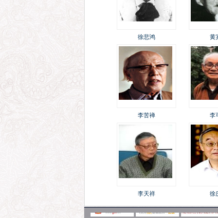
徐悲鸿
黄
李苦禅
李
李天祥
徐