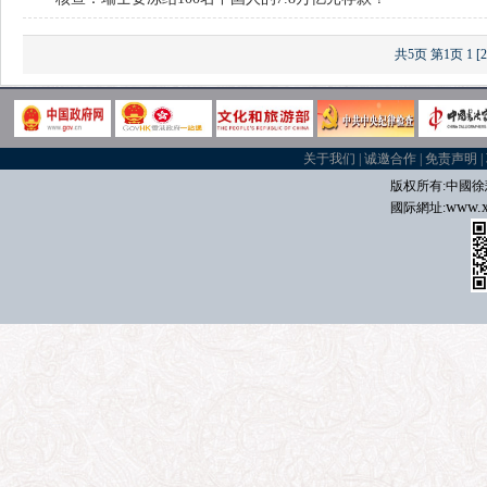
共5页
第1页
1
[2
关于我们
|
诚邀合作
|
免责声明
|
版权所有:中國
徐
www.x
國际
網址: