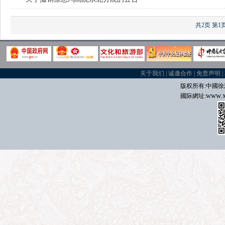
共2页
第1
关于我们
|
诚邀合作
|
免责声明
|
版权所有:中國
徐
www.x
國际
網址: