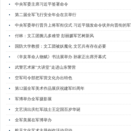
中央军委主席习近平签署命令
第二届全军飞行安全年会在京举行
中央军委举行晋升上将军衔仪式 习近平颁发命令状并向晋衔的
付林：文工团腕儿多难管 彭丽媛军艺树新风
国防大学教授：文工团被妖魔化 文艺兵有存在必要
《辛亥革命人物赋》书法展举办 孙家正出席开幕式
武警艺术家“大讲堂”走进山东警营
空军司令部把军营文化办出特色
第12届全军美术作品展庆祝建军85周年
军博举办全军摄影展
文艺演出庆红军战士王定国百岁华诞
全军美展在军博举办
航天文化艺术主题创作活动启动