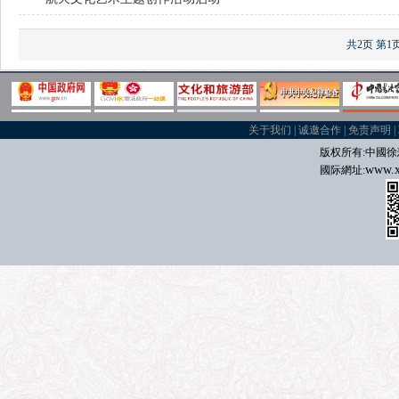
共2页
第1
关于我们
|
诚邀合作
|
免责声明
|
版权所有:中國
徐
www.x
國际
網址: