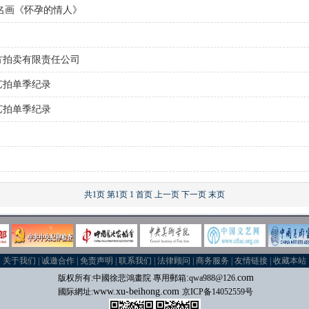
名画《怀孕的情人》
东方拍卖有限责任公司
艺拍单季纪录
艺拍单季纪录
共1页
第1页
1
首页
上一页
下一页
末页
关于我们
|
诚邀合作
|
免责声明
|
联系我们
|
法律顾问
|
商务服务
|
友情链接
|
收藏本站
:
com
版权所有:中國
徐悲鴻畫院 專用郵箱
qwa988@126.
www.xu-beihong.com
國际
網址:
京ICP备14052559号