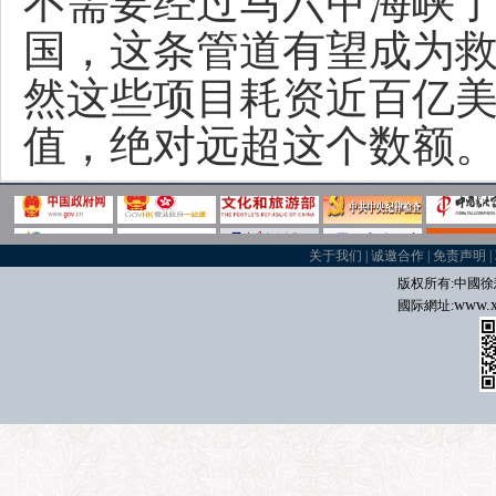
不需要经过马六甲海峡
国，这条管道有望成为
然这些项目耗资近百亿
值，绝对远超这个数额
关于我们
|
诚邀合作
|
免责声明
|
版权所有:中國
徐
www.x
國际
網址: