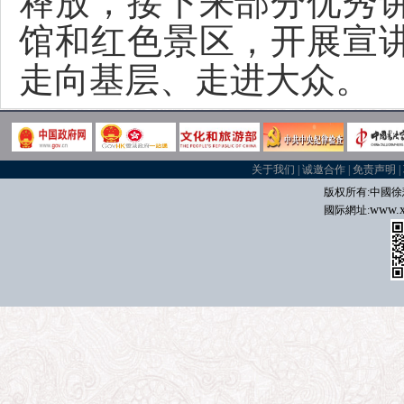
释放，接下来部分优秀
馆和红色景区，开展宣
走向基层、走进大众。
关于我们
|
诚邀合作
|
免责声明
|
版权所有:中國
徐
www.x
國际
網址: