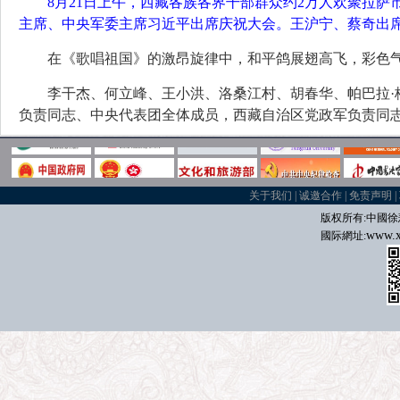
8月21日上午，西藏各族各界干部群众约2万人欢聚拉
主席、中央军委主席习近平出席庆祝大会。王沪宁、蔡奇出席
在《歌唱祖国》的激昂旋律中，和平鸽展翅高飞，彩色
李干杰、何立峰、王小洪、洛桑江村、胡春华、帕巴拉
负责同志、中央代表团全体成员，西藏自治区党政军负责同
关于我们
|
诚邀合作
|
免责声明
|
版权所有:中國
徐
www.x
國际
網址: