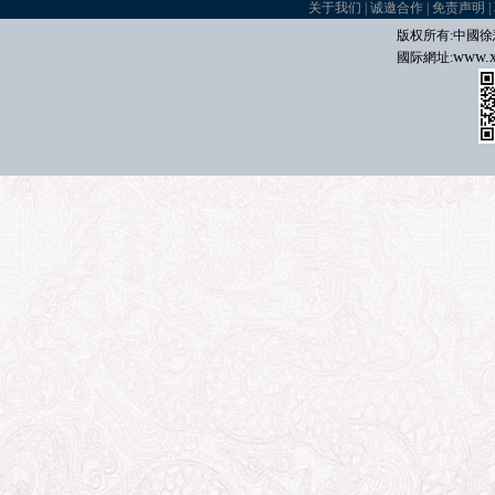
关于我们
|
诚邀合作
|
免责声明
|
版权所有:中國
徐
www.x
國际
網址: