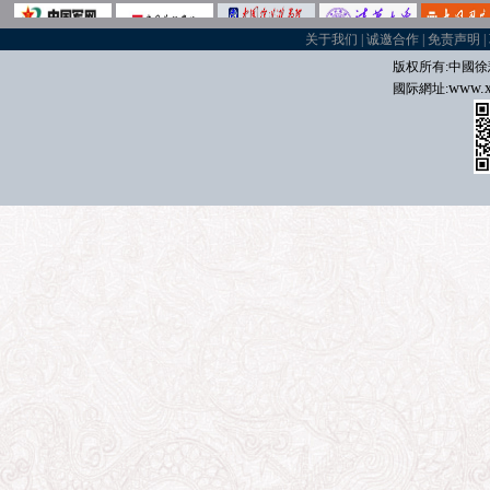
关于我们
|
诚邀合作
|
免责声明
|
版权所有:中國
徐
www.x
國际
網址: