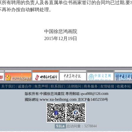
原所有聘用的负责人及各直属单位书画家签订的合同均已过期,要
时不再补办按自动解聘处理。
悲鸿画院
2015年12月19日
关于我们
|
诚邀合作
|
免责声明
|
联系我们
|
法律顾问
|
商务服务
|
友情链接
|
收藏本站
:
com
版权所有:中國
徐悲鴻畫院 專用郵箱
qwa988@126.
www.xu-beihong.com
國际
網址:
京ICP备14052559号
51La
总访问量：5278844