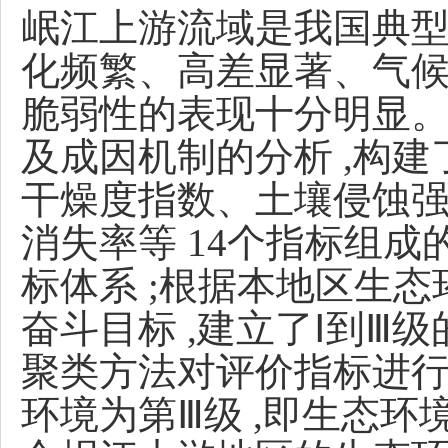
岷江上游流域是我国典型
化频繁、高差显著、气候干
脆弱性的表现十分明显
及成因机制的分析 ,构
干燥度指数、土壤侵蚀
消失率等 14个指标组
标体系 ;根据本地区生
奋斗目标 ,建立了Ⅰ到Ⅲ
聚类方法对评价指标进行
环境为第Ⅲ级 ,即生态