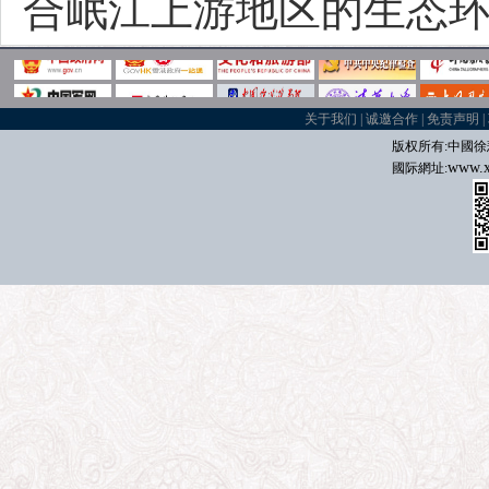
合岷江上游地区的生态
关于我们
|
诚邀合作
|
免责声明
|
版权所有:中國
徐
www.x
國际
網址: