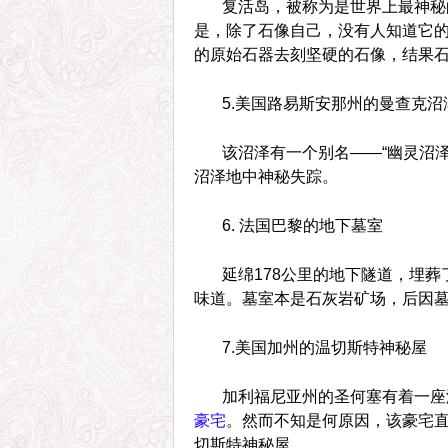
复活岛，被称为是世界上最神秘
是，除了石像自己，没有人知道它的
的原始石器去刻坚硬的石像，结果
5.美国路易斯安那州的曼查克沼
该沼泽有一个别名——“幽灵沼
沼泽地中神秘失踪。
6. 法国巴黎的地下墓室
延绵178公里的地下隧道，埋
味道。墓室本是石灰岩矿场，后因墓
7.美国加州的温切斯特神秘屋
加利福尼亚州的圣何塞有着一座
豪宅
。然而不知是何原因，该豪宅直
切斯特神秘屋。