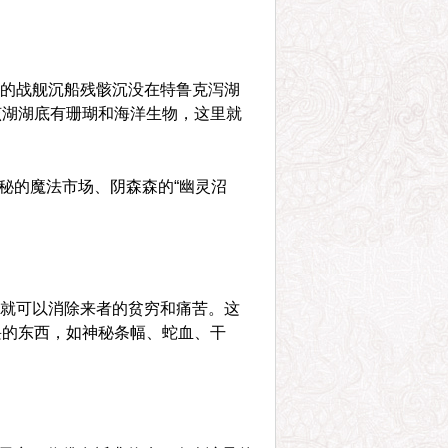
战的战舰沉船残骸沉没在特鲁克泻湖
该湖湖底有珊瑚和海洋生物，这里就
秘的魔法市场、阴森森的“幽灵沼
元就可以消除来者的贫穷和痛苦。这
畏的东西，如神秘条幅、蛇血、干