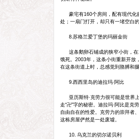
豪宅有160个房间，配有现代
处；一扇门打开，却只有一堵空白
8.苏格兰爱丁堡的玛丽金街
这条鹅卵石铺成的狭窄小街，在
饿死。2003年，这条小街重新开
在这条街道上时，总感觉到胳膊和
9.西西里岛的迪拉玛·阿比
亚历斯特·克劳力很可能是世界
走“卍”字的秘密。迪拉玛·阿比是
自由自在的性爱。克劳力的崇拜者、
这栋房屋俨然是一处废墟。
10. 乌克兰的切尔诺贝利