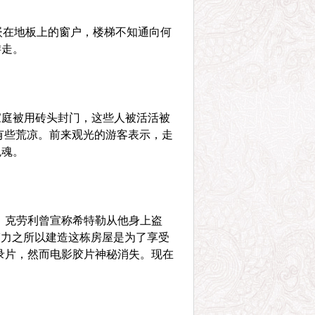
嵌在地板上的窗户，楼梯不知通向何
游走。
家庭被用砖头封门，这些人被活活被
有些荒凉。前来观光的游客表示，走
鬼魂。
人。克劳利曾宣称希特勒从他身上盗
劳力之所以建造这栋房屋是为了享受
录片，然而电影胶片神秘消失。现在