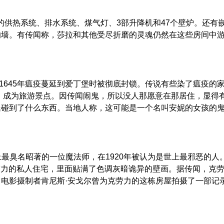
化的供热系统、排水系统、煤气灯、3部升降机和47个壁炉。还有
的墙。有传闻称，莎拉和其他受尽折磨的灵魂仍然在这些房间中
1645年瘟疫蔓延到爱丁堡时被彻底封锁。传说有些染了瘟疫的
放，成为旅游景点。因传闻闹鬼，所以没人那愿意在那居住，显得
腿碰到了什么东西。当地人称，这可能是一个名叫安妮的女孩的
上最臭名昭著的一位魔法师，在1920年被认为是世上最邪恶的
克劳力的私人住宅，里面贴满了色调灰暗诡异的壁画。据传闻，克
电影摄制者肯尼斯·安戈尔曾为克劳力的这栋房屋拍摄了一部记