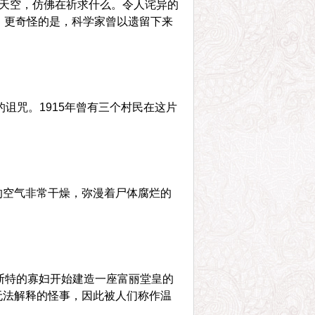
天空，仿佛在祈求什么。令人诧异的
。更奇怪的是，科学家曾以遗留下来
诅咒。1915年曾有三个村民在这片
的空气非常干燥，弥漫着尸体腐烂的
切斯特的寡妇开始建造一座富丽堂皇的
无法解释的怪事，因此被人们称作温