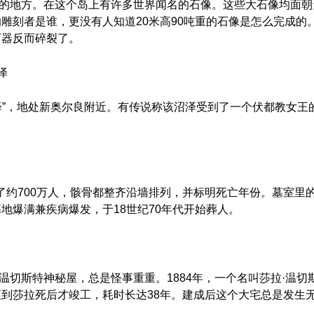
的地方。在这个岛上有许多世界闻名的石像。这些大石像均面朝
雕刻者是谁，更没有人知道20米高90吨重的石像是怎么完成的
石器反而碎裂了。
泽
泽”，地处新奥尔良附近。有传说称该沼泽受到了一个伏都教女王的
葬了约700万人，骸骨都整齐沿墙排列，并标明死亡年份。墓室里
地爆满兼疾病爆发，于18世纪70年代开始葬人。
温切斯特神秘屋，总是怪事重重。1884年，一个名叫莎拉·温
到莎拉死后才竣工，耗时长达38年。建成后这个大宅总是发生