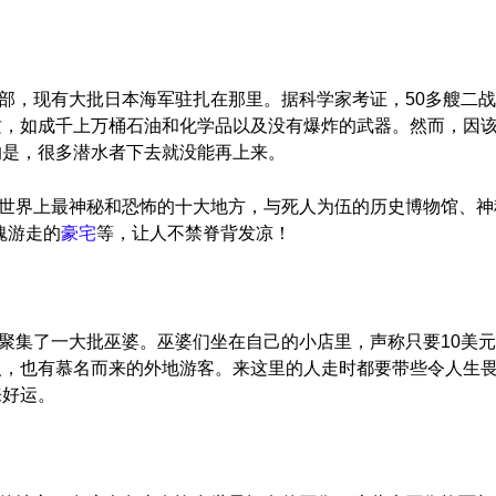
部，现有大批日本海军驻扎在那里。据科学家考证，50多艘二
质，如成千上万桶石油和化学品以及没有爆炸的武器。然而，因
的是，很多潜水者下去就没能再上来。
世界上最神秘和恐怖的十大地方，与死人为伍的历史博物馆、神
魂游走的
豪宅
等，让人不禁脊背发凉！
聚集了一大批巫婆。巫婆们坐在自己的小店里，声称只要10美
人，也有慕名而来的外地游客。来这里的人走时都要带些令人生
来好运。