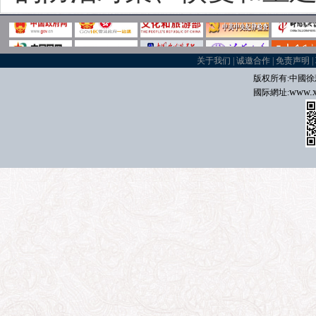
关于我们
|
诚邀合作
|
免责声明
|
版权所有:中國
徐
www.x
國际
網址: