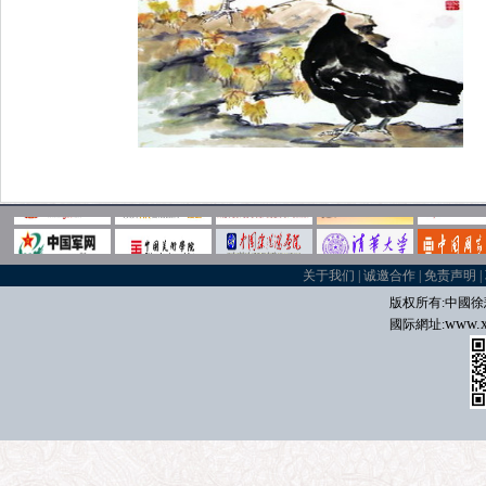
关于我们
|
诚邀合作
|
免责声明
|
版权所有:中國
徐
www.x
國际
網址: