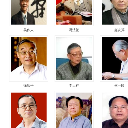
吴作人
冯法祀
赵友萍
徐庆平
李天祥
侯一民