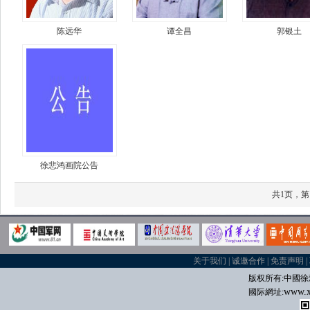
陈远华
谭全昌
郭银土
徐悲鸿画院公告
共1页，第
关于我们
|
诚邀合作
|
免责声明
|
版权所有:中國
徐
www.x
國际
網址: